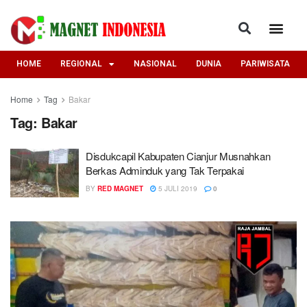
HOME
REGIONAL
NASIONAL
DUNIA
PARIWISATA
Home
Tag
Bakar
Tag:
Bakar
Disdukcapil Kabupaten Cianjur Musnahkan
Berkas Adminduk yang Tak Terpakai
BY
RED MAGNET
5 JULI 2019
0