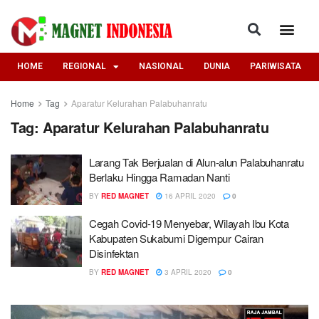
HOME
REGIONAL
NASIONAL
DUNIA
PARIWISATA
Home
Tag
Aparatur Kelurahan Palabuhanratu
Tag:
Aparatur Kelurahan Palabuhanratu
Larang Tak Berjualan di Alun-alun Palabuhanratu
Berlaku Hingga Ramadan Nanti
BY
RED MAGNET
16 APRIL 2020
0
Cegah Covid-19 Menyebar, Wilayah Ibu Kota
Kabupaten Sukabumi Digempur Cairan
Disinfektan
BY
RED MAGNET
3 APRIL 2020
0