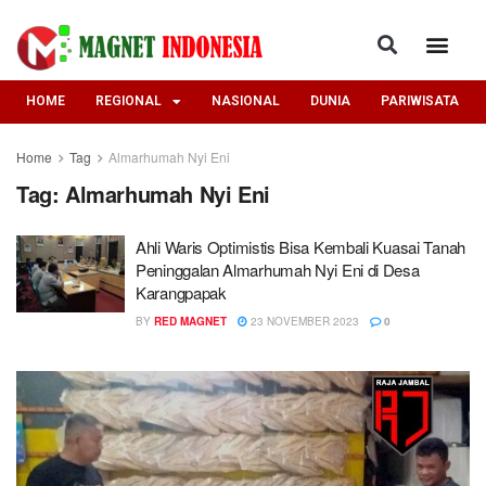
HOME
REGIONAL
NASIONAL
DUNIA
PARIWISATA
Home
Tag
Almarhumah Nyi Eni
Tag:
Almarhumah Nyi Eni
Ahli Waris Optimistis Bisa Kembali Kuasai Tanah
Peninggalan Almarhumah Nyi Eni di Desa
Karangpapak
BY
RED MAGNET
23 NOVEMBER 2023
0