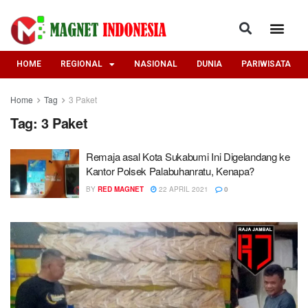
HOME
REGIONAL
NASIONAL
DUNIA
PARIWISATA
Home
Tag
3 Paket
Tag:
3 Paket
Remaja asal Kota Sukabumi Ini Digelandang ke
Kantor Polsek Palabuhanratu, Kenapa?
BY
RED MAGNET
22 APRIL 2021
0