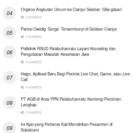
Ongkos Angkutan Umum ke Cianjur Selatan ‘Gila-gilaan’
0 SHARES
Pantai Ciwidig ‘Surga’ Tersembunyi di Selatan Cianjur
0 SHARES
Poliklinik RSUD Palabuhanratu Layani Konseling dan
Pengobatan Masalah Kesehatan Jiwa
0 SHARES
Hago, Aplikasi Baru Bagi Pecinta Live Chat, Game, atau Live
Call
0 SHARES
PT AGB di Area PPN Palabuhanratu Kantongi Perizinan
Lengkap
0 SHARES
Ini Kyai yang Pertama Kali Mendirikan Pesantren di
Sukabumi