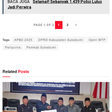
BACA JUGA
Selamat! Sebanyak 1.439 Polisi Lulus
Jadi Perwira
1
2
PAGE 1 OF 2
Tags:
APBD 2025
DPRD Kabupaten Sukabumi
Opini WTP
Paripurna
Pemkab Sukabumi
Related
Posts