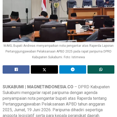
WAKIL Bupati Andreas menyampaikan nota pengantar atas Raperda Laporan
Pertanggungjawaban Pelaksanaan APBD 2025 pada rapat paripurna DPRD
Kabupaten Sukabumi. Foto: Istimewa
SUKABUMI
|
MAGNETINDONESIA.CO
– DPRD Kabupaten
Sukabumi menggelar rapat paripurna dengan agenda
penyampaian nota pengantar bupati atas Raperda tentang
Pertanggungjawaban Pelaksanaan APBD tahun anggaran
2025, Jumat, 19 Juni 2026. Paripurna dihadiri sepertiga
anggota legislatif serta para kepala perangkat daerah.