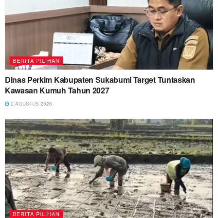
BERITA PILIHAN
Dinas Perkim Kabupaten Sukabumi Target Tuntaskan
Kawasan Kumuh Tahun 2027
2 AGUSTUS 2026
BERITA PILIHAN