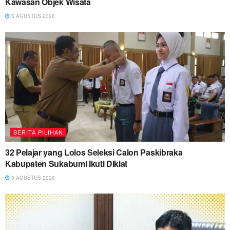
Kawasan Objek Wisata
5 AGUSTUS 2026
BERITA PILIHAN
32 Pelajar yang Lolos Seleksi Calon Paskibraka
Kabupaten Sukabumi Ikuti Diklat
5 AGUSTUS 2026