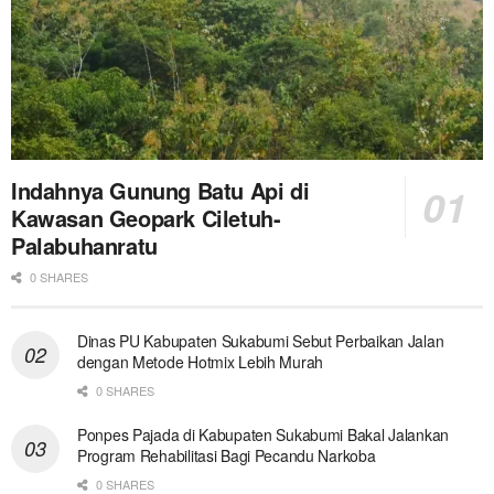
Indahnya Gunung Batu Api di
Kawasan Geopark Ciletuh-
Palabuhanratu
0 SHARES
Dinas PU Kabupaten Sukabumi Sebut Perbaikan Jalan
dengan Metode Hotmix Lebih Murah
0 SHARES
Ponpes Pajada di Kabupaten Sukabumi Bakal Jalankan
Program Rehabilitasi Bagi Pecandu Narkoba
0 SHARES