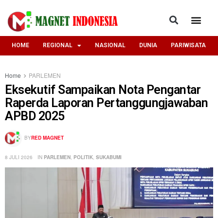
HOME
REGIONAL
NASIONAL
DUNIA
PARIWISATA
Home
PARLEMEN
Eksekutif Sampaikan Nota Pengantar
Raperda Laporan Pertanggungjawaban
APBD 2025
BY
RED MAGNET
8 JULI 2026
IN
PARLEMEN
,
POLITIK
,
SUKABUMI