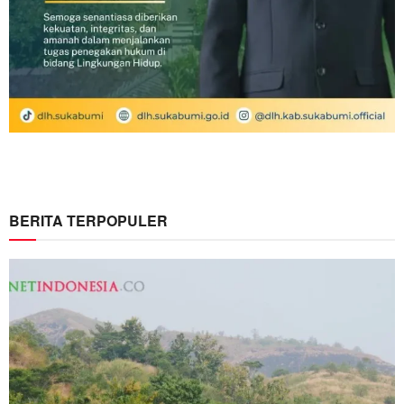
BERITA TERPOPULER