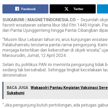
Facebook
Twitter
SUKABUMI
|
MAGNETINDONESIA.CO
– Sejumlah objek
favorit wisatawan selama libur Idul Fitri 1445 Hijriah. 
dari Pantai Ujunggenteng hingga Pantai Cibangban dipad
“Musim libur Lebaran tahun ini, arus kunjungan wisata
Palabuhanratu terutama pantai ramai pengunjung. Kam
menjaga ketertiban dan kebersihan di objek wisata,” u
Mansurudin, Jumat, 12 April 2024.
Selain itu, politikus PAN ini meminta pengunjung tidak 
sedang tak bersahabat. Sehingga tingkat kecelakaan l
diminimalisir.
BACA JUGA
Wakapolri Pantau Kegiatan Vaksinasi Ser
Sukabumi
“Jika pengunjung butuh pertolongan, ada petugas gabu