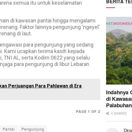
BERITA T
Karena semua itu untuk keselamatan
ain di kawasan pantai hingga mengalami
erenang. Faktor lainnya pengunjung ‘ngeyel’
enang di laut.
 mengawasi para pengunjung yang sedang
i. Kami ucapkan terima kasih kepada
i, TNI AL, serta Kodim 0622 yang selalu
aga para pengunjung di libur Lebaran
an Perjuangan Para Pahlawan di Era
Indahnya 
di Kawasa
Palabuhan
PAGE 1 OF 2
0 SHARES
Pantai
Pengunjung
Dina