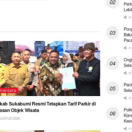
Perb
Lebi
0 
Ponp
Baka
Pec
0 
Ong
Sela
0 
Pant
Sela
RIWISATA
0 
ab Sukabumi Resmi Tetapkan Tarif Parkir di
san Objek Wisata
Poli
Kons
GUSTUS 2026
Kese
0 