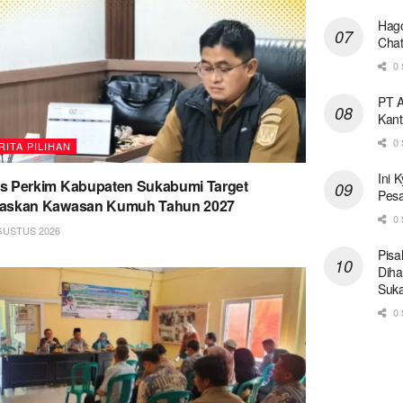
Hago
Chat
0 
PT A
Kant
0 
RITA PILIHAN
Ini 
s Perkim Kabupaten Sukabumi Target
Pesa
taskan Kawasan Kumuh Tahun 2027
0 
GUSTUS 2026
Pisa
Diha
Suk
0 