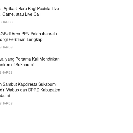
, Aplikasi Baru Bagi Pecinta Live
, Game, atau Live Call
SHARES
GB di Area PPN Palabuhanratu
ongi Perizinan Lengkap
SHARES
Kyai yang Pertama Kali Mendirikan
ntren di Sukabumi
SHARES
h Sambut Kapolresta Sukabumi
diri Wabup dan DPRD Kabupaten
abumi
SHARES