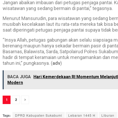
Jangan abaikan imbauan dari petugas penjaga pantai. 
wisatawan yang sedang bermain di pantai,” tegasnya.
Menurut Mansurudin, para wisatawan yang sedang berm
musibah kecelakaan laut itu rata-rata mereka tak bisa b
saat diperingati petugas penjaga pantai supaya tidak ber
“Insya Allah, petugas gabungan akan selalu siapsiaga
berenang maupun hanya sekadar bermain pasir di panta
Basarnas, Balawista, Sarda, Satpolairud Polres Sukabum
hadir di tempat keramaian untuk mengamankan dan menj
tahun ini,” pungkasnya. (
adv
)
BACA JUGA
Hari Kemerdekaan RI Momentum Melanjutk
Modern
1
2
Tags:
DPRD Kabupaten Sukabumi
Lebaran 1445 H
Liburan