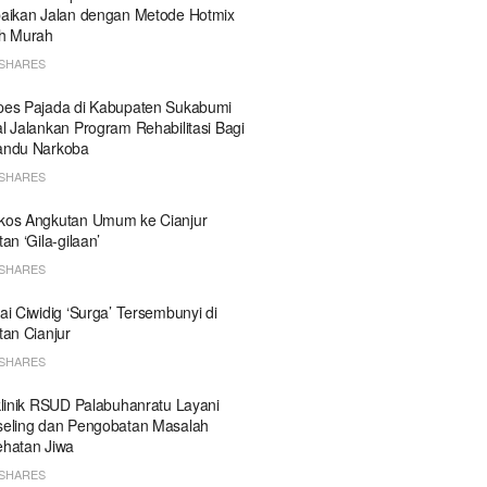
aikan Jalan dengan Metode Hotmix
h Murah
SHARES
es Pajada di Kabupaten Sukabumi
l Jalankan Program Rehabilitasi Bagi
andu Narkoba
SHARES
kos Angkutan Umum ke Cianjur
tan ‘Gila-gilaan’
SHARES
ai Ciwidig ‘Surga’ Tersembunyi di
tan Cianjur
SHARES
klinik RSUD Palabuhanratu Layani
eling dan Pengobatan Masalah
hatan Jiwa
SHARES