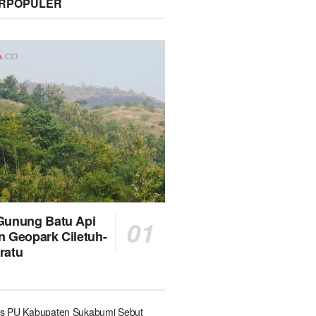
ERPOPULER
Gunung Batu Api
n Geopark Ciletuh-
ratu
s PU Kabupaten Sukabumi Sebut