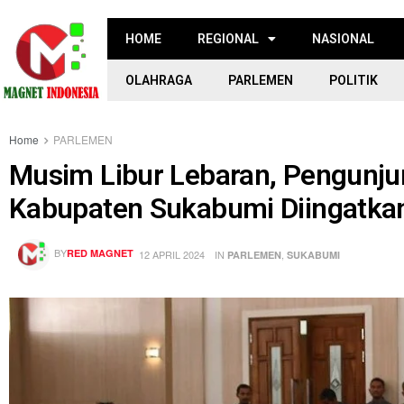
HOME
REGIONAL
NASIONAL
OLAHRAGA
PARLEMEN
POLITIK
Home
PARLEMEN
Musim Libur Lebaran, Pengunjun
Kabupaten Sukabumi Diingatkan
BY
RED MAGNET
12 APRIL 2024
IN
,
PARLEMEN
SUKABUMI