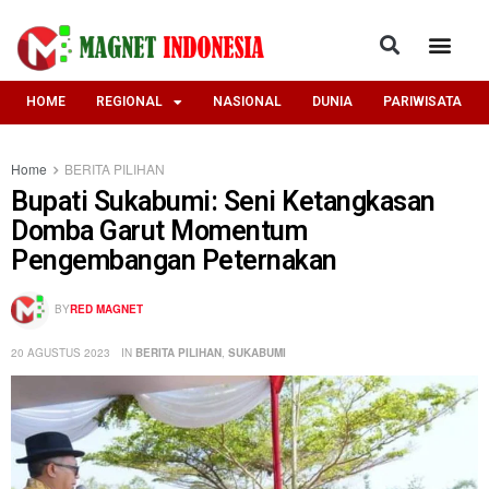
HOME
REGIONAL
NASIONAL
DUNIA
PARIWISATA
Home
BERITA PILIHAN
Bupati Sukabumi: Seni Ketangkasan
Domba Garut Momentum
Pengembangan Peternakan
BY
RED MAGNET
20 AGUSTUS 2023
IN
BERITA PILIHAN
,
SUKABUMI