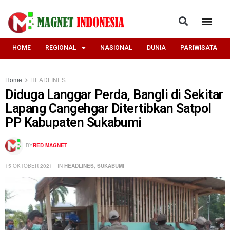
HOME
REGIONAL
NASIONAL
DUNIA
PARIWISATA
Home
HEADLINES
Diduga Langgar Perda, Bangli di Sekitar
Lapang Cangehgar Ditertibkan Satpol
PP Kabupaten Sukabumi
BY
RED MAGNET
15 OKTOBER 2021
IN
HEADLINES
,
SUKABUMI