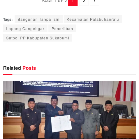
1
2
PAGE 1 OF 2
Tags:
Bangunan Tanpa Izin
Kecamatan Palabuhanratu
Lapang Cangehgar
Penertiban
Satpol PP Kabupaten Sukabumi
Related
Posts