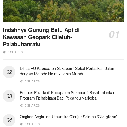
Indahnya Gunung Batu Api di
Kawasan Geopark Ciletuh-
Palabuhanratu
0 SHARES
Dinas PU Kabupaten Sukabumi Sebut Perbaikan Jalan
dengan Metode Hotmix Lebih Murah
0 SHARES
Ponpes Pajada di Kabupaten Sukabumi Bakal Jalankan
Program Rehabilitasi Bagi Pecandu Narkoba
0 SHARES
Ongkos Angkutan Umum ke Cianjur Selatan ‘Gila-gilaan’
0 SHARES