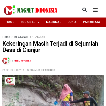
HOME
REGIONAL
NASIONAL
DUNIA
PARIWISATA
Home
REGIONAL
CIANJUR
Kekeringan Masih Terjadi di Sejumlah
Desa di Cianjur
BY
RED MAGNET
29 OKTOBER 2019
IN
CIANJUR
,
HEADLINES