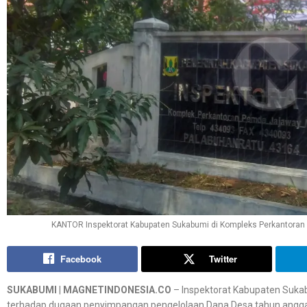
KANTOR Inspektorat Kabupaten Sukabumi di Kompleks Perkantoran 
Facebook
Twitter
SUKABUMI
|
MAGNETINDONESIA.CO
– Inspektorat Kabupaten Suka
terhadap dugaan penyimpangan pengelolaan Dana Desa tahun anggar