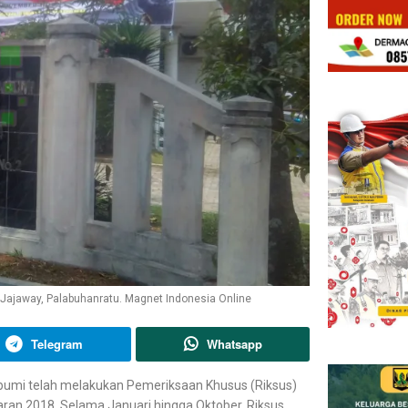
Jajaway, Palabuhanratu. Magnet Indonesia Online
Telegram
Whatsapp
bumi telah melakukan Pemeriksaan Khusus (Riksus)
an 2018. Selama Januari hingga Oktober, Riksus