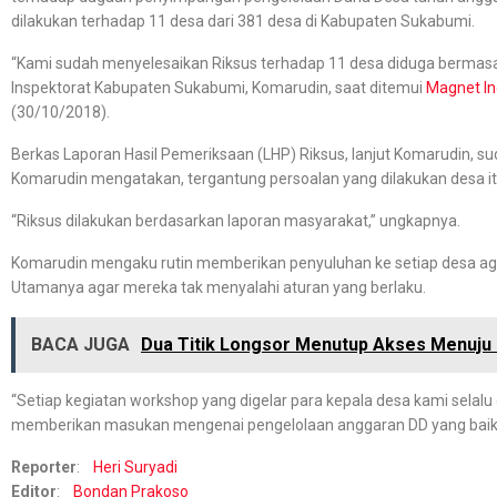
dilakukan terhadap 11 desa dari 381 desa di Kabupaten Sukabumi.
“Kami sudah menyelesaikan Riksus terhadap 11 desa diduga bermasa
Inspektorat Kabupaten Sukabumi, Komarudin, saat ditemui
Magnet In
(30/10/2018).
Berkas Laporan Hasil Pemeriksaan (LHP) Riksus, lanjut Komarudin, su
Komarudin mengatakan, tergantung persoalan yang dilakukan desa itu
“Riksus dilakukan berdasarkan laporan masyarakat,” ungkapnya.
Komarudin mengaku rutin memberikan penyuluhan ke setiap desa agar
Utamanya agar mereka tak menyalahi aturan yang berlaku.
BACA JUGA
Dua Titik Longsor Menutup Akses Menuj
“Setiap kegiatan workshop yang digelar para kepala desa kami selal
memberikan masukan mengenai pengelolaan anggaran DD yang baik 
Reporter
:
Heri Suryadi
Editor
:
Bondan Prakoso