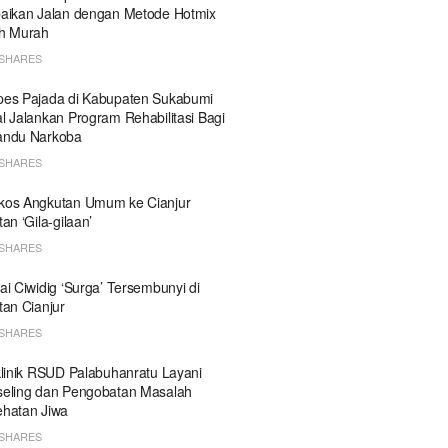
aikan Jalan dengan Metode Hotmix
h Murah
SHARES
es Pajada di Kabupaten Sukabumi
l Jalankan Program Rehabilitasi Bagi
andu Narkoba
SHARES
kos Angkutan Umum ke Cianjur
tan ‘Gila-gilaan’
SHARES
ai Ciwidig ‘Surga’ Tersembunyi di
tan Cianjur
SHARES
klinik RSUD Palabuhanratu Layani
eling dan Pengobatan Masalah
hatan Jiwa
SHARES