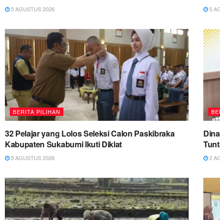
5 AGUSTUS 2026
5 A
BERITA PILIHAN
BE
32 Pelajar yang Lolos Seleksi Calon Paskibraka
Dina
Kabupaten Sukabumi Ikuti Diklat
Tun
5 AGUSTUS 2026
2 A