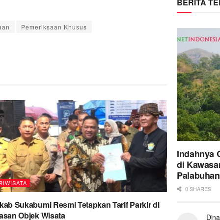
BERITA T
aan
Pemeriksaan Khusus
Indahnya 
di Kawasa
Palabuhan
RIWISATA
0 SHARES
ab Sukabumi Resmi Tetapkan Tarif Parkir di
san Objek Wisata
Dina