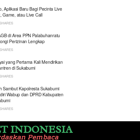
, Aplikasi Baru Bagi Pecinta Live
, Game, atau Live Call
SHARES
GB di Area PPN Palabuhanratu
ongi Perizinan Lengkap
SHARES
Kyai yang Pertama Kali Mendirikan
ntren di Sukabumi
SHARES
h Sambut Kapolresta Sukabumi
diri Wabup dan DPRD Kabupaten
abumi
SHARES
T INDONESIA
rdaskan Pembaca