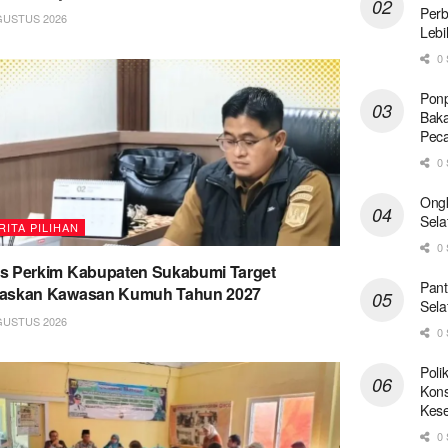
Perb
GUSTUS 2026
Lebi
0 
Ponp
Baka
Pec
0 
Ong
Sela
RITA PILIHAN
0 
s Perkim Kabupaten Sukabumi Target
Pant
taskan Kawasan Kumuh Tahun 2027
Sela
GUSTUS 2026
0 
Poli
Kons
Kese
0 