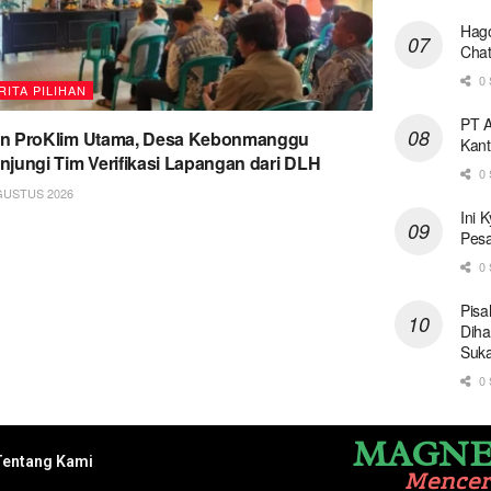
Hago
Chat
0 
RITA PILIHAN
PT A
on ProKlim Utama, Desa Kebonmanggu
Kant
njungi Tim Verifikasi Lapangan dari DLH
0 
GUSTUS 2026
Ini 
Pesa
0 
Pisa
Diha
Suk
0 
MAGNE
Tentang Kami
Mence