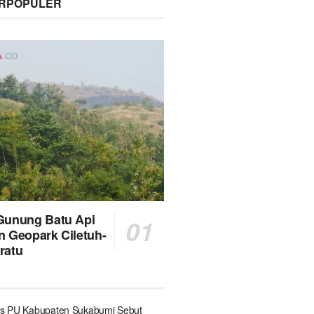
ERPOPULER
Gunung Batu Api
n Geopark Ciletuh-
ratu
s PU Kabupaten Sukabumi Sebut