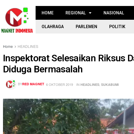
HOME
REGIONAL
NASIONAL
OLAHRAGA
PARLEMEN
POLITIK
Home
HEADLINES
Inspektorat Selesaikan Riksus 
Diduga Bermasalah
BY
RED MAGNET
6 OKTOBER 2019
IN
,
HEADLINES
SUKABUMI