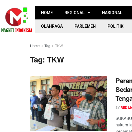
HOME
REGIONAL
NASIONAL
OLAHRAGA
PARLEMEN
POLITIK
Home
Tag
TKW
Tag:
TKW
Perem
Sedan
Teng
BY
RED M
SUKABUM
hukum la
Kecamata