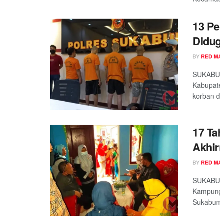
13 P
Didug
BY
RED M
SUKABUM
Kabupat
korban d
17 Ta
Akhir
BY
RED M
SUKABUM
Kampung
Sukabumi