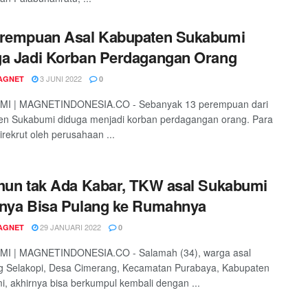
erempuan Asal Kabupaten Sukabumi
a Jadi Korban Perdagangan Orang
3 JUNI 2022
AGNET
0
I | MAGNETINDONESIA.CO - Sebanyak 13 perempuan dari
en Sukabumi diduga menjadi korban perdagangan orang. Para
irekrut oleh perusahaan ...
hun tak Ada Kabar, TKW asal Sukabumi
nya Bisa Pulang ke Rumahnya
29 JANUARI 2022
AGNET
0
I | MAGNETINDONESIA.CO - Salamah (34), warga asal
 Selakopi, Desa Cimerang, Kecamatan Purabaya, Kabupaten
, akhirnya bisa berkumpul kembali dengan ...