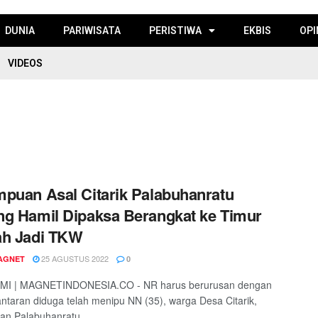
DUNIA
PARIWISATA
PERISTIWA
EKBIS
OPI
VIDEOS
puan Asal Citarik Palabuhanratu
g Hamil Dipaksa Berangkat ke Timur
ah Jadi TKW
25 AGUSTUS 2022
AGNET
0
I | MAGNETINDONESIA.CO - NR harus berurusan dengan
ntaran diduga telah menipu NN (35), warga Desa Citarik,
n Palabuhanratu, ...