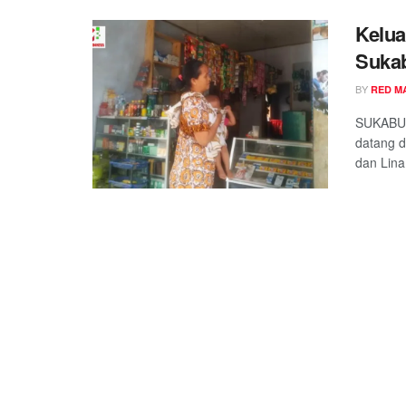
Kelua
Sukab
BY
RED M
SUKABUM
datang d
dan Lina 