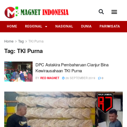
HOME
REGIONAL
NASIONAL
DUNIA
PARIWISATA
Home
Tag
TKI Purna
Tag:
TKI Purna
DPC Astakira Pembaharuan Cianjur Bina
Kewirausahaan TKI Purna
BY
RED MAGNET
26 SEPTEMBER 2019
0