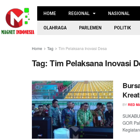
HOME
REGIONAL
NASIONAL
OLAHRAGA
PARLEMEN
POLITIK
Home
Tag
Tim Pelaksana Inovasi Desa
Tag:
Tim Pelaksana Inovasi D
Bursa
Kreat
BY
RED M
SUKABUM
GOR Pal
Kegiatan