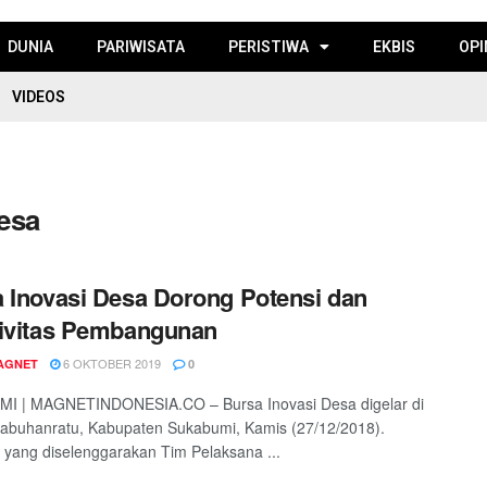
DUNIA
PARIWISATA
PERISTIWA
EKBIS
OPI
VIDEOS
esa
 Inovasi Desa Dorong Potensi dan
ivitas Pembangunan
6 OKTOBER 2019
AGNET
0
I | MAGNETINDONESIA.CO – Bursa Inovasi Desa digelar di
abuhanratu, Kabupaten Sukabumi, Kamis (27/12/2018).
 yang diselenggarakan Tim Pelaksana ...