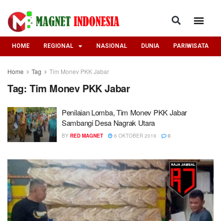
HOME
REGIONAL
NASIONAL
DUNIA
PARIWISATA
Home
Tag
Tim Monev PKK Jabar
Tag:
Tim Monev PKK Jabar
Penilaian Lomba, Tim Monev PKK Jabar
Sambangi Desa Nagrak Utara
BY
RED MAGNET
6 OKTOBER 2019
0