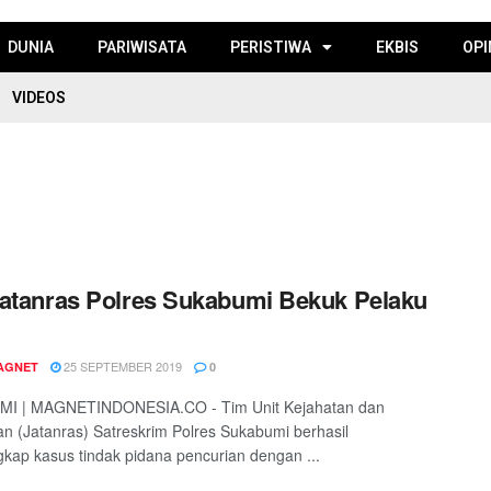
DUNIA
PARIWISATA
PERISTIWA
EKBIS
OPI
VIDEOS
atanras Polres Sukabumi Bekuk Pelaku
25 SEPTEMBER 2019
AGNET
0
I | MAGNETINDONESIA.CO - Tim Unit Kejahatan dan
n (Jatanras) Satreskrim Polres Sukabumi berhasil
ap kasus tindak pidana pencurian dengan ...