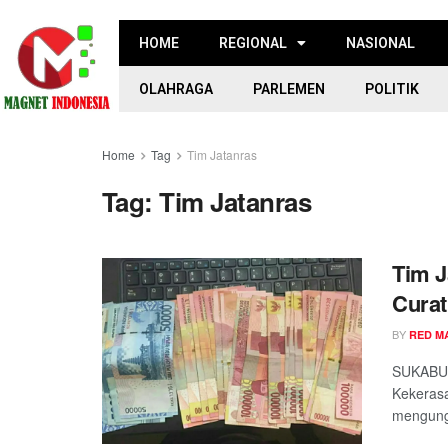
HOME
REGIONAL
NASIONAL
OLAHRAGA
PARLEMEN
POLITIK
Home
Tag
Tim Jatanras
Tag:
Tim Jatanras
Tim J
Curat
BY
RED M
SUKABUM
Kekerasa
mengungk