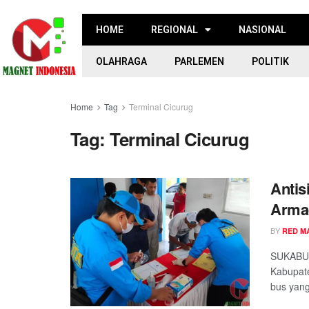
HOME
REGIONAL
NASIONAL
OLAHRAGA
PARLEMEN
POLITIK
Home
Tag
Terminal Cicurug
Tag:
Terminal Cicurug
Antis
Armad
BY
RED M
SUKABUM
Kabupate
bus yang