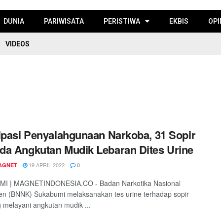
DUNIA
PARIWISATA
PERISTIWA
EKBIS
OPI
VIDEOS
ipasi Penyalahgunaan Narkoba, 31 Sopir
a Angkutan Mudik Lebaran Dites Urine
19 APRIL 2022
AGNET
0
I | MAGNETINDONESIA.CO - Badan Narkotika Nasional
n (BNNK) Sukabumi melaksanakan tes urine terhadap sopir
 melayani angkutan mudik ...