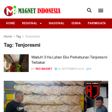
HOME
REGIONAL
NASIONAL
DUNIA
PARIWISATA
Home
Tag
Tenjoresmi
Tag:
Tenjoresmi
Waduh! 3 Ha Lahan Eks Perkebunan Tenjoresmi
Terbakar
BY
RED MAGNET
24 SEPTEMBER 2019
0