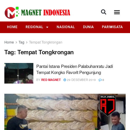
HOME
REGIONAL
NASIONAL
DUNIA
PARIWISATA
Home
Tag
Tempat Tongkrongan
Tag:
Tempat Tongkrongan
Pantai Istana Presiden Palabuhanratu Jadi
Tempat Kongko Favorit Pengunjung
BY
RED MAGNET
29 DESEMBER 2019
0