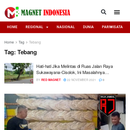
HOME
REGIONAL
NASIONAL
DUNIA
PARIWISATA
Home
Tag
Tebang
Tag:
Tebang
Hati-hati Jika Melintas di Ruas Jalan Raya
Sukawayana-Cisolok, Ini Masalahnya…
BY
RED MAGNET
22 NOVEMBER 2021
0