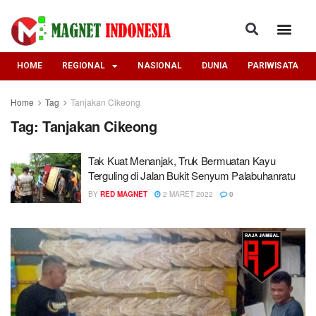
HOME
REGIONAL
NASIONAL
DUNIA
PARIWISATA
Home
Tag
Tanjakan Cikeong
Tag:
Tanjakan Cikeong
Tak Kuat Menanjak, Truk Bermuatan Kayu
Terguling di Jalan Bukit Senyum Palabuhanratu
BY
RED MAGNET
2 MARET 2022
0