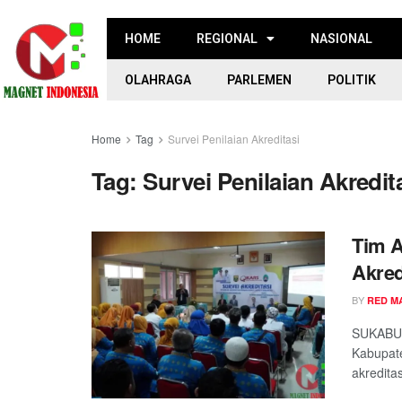
HOME
REGIONAL
NASIONAL
OLAHRAGA
PARLEMEN
POLITIK
Home
Tag
Survei Penilaian Akreditasi
Tag:
Survei Penilaian Akredit
Tim A
Akred
BY
RED M
SUKABUM
Kabupate
akredita