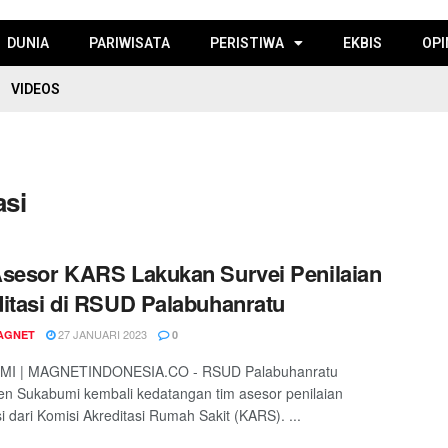
DUNIA
PARIWISATA
PERISTIWA
EKBIS
OPI
VIDEOS
asi
sesor KARS Lakukan Survei Penilaian
itasi di RSUD Palabuhanratu
27 JANUARI 2023
AGNET
0
I | MAGNETINDONESIA.CO - RSUD Palabuhanratu
n Sukabumi kembali kedatangan tim asesor penilaian
si dari Komisi Akreditasi Rumah Sakit (KARS). ...