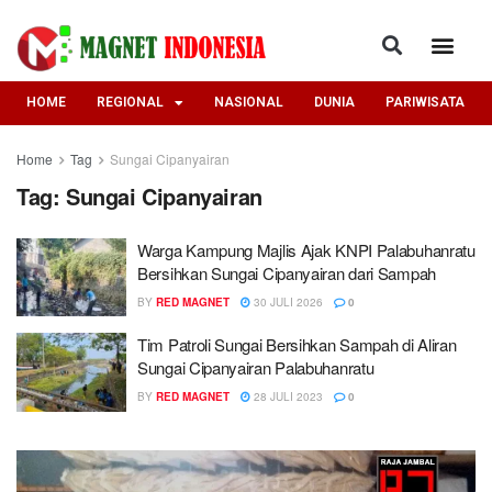
HOME
REGIONAL
NASIONAL
DUNIA
PARIWISATA
Home
Tag
Sungai Cipanyairan
Tag:
Sungai Cipanyairan
‎Warga Kampung Majlis Ajak KNPI Palabuhanratu
Bersihkan Sungai Cipanyairan dari Sampah
BY
RED MAGNET
30 JULI 2026
0
Tim Patroli Sungai Bersihkan Sampah di Aliran
Sungai Cipanyairan Palabuhanratu
BY
RED MAGNET
28 JULI 2023
0