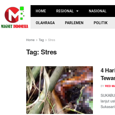
HOME
REGIONAL
NASIONAL
OLAHRAGA
PARLEMEN
POLITIK
Home
Tag
Stres
Tag:
Stres
4 Har
Tewa
BY
RED M
SUKABUM
lanjut u
Sukasari