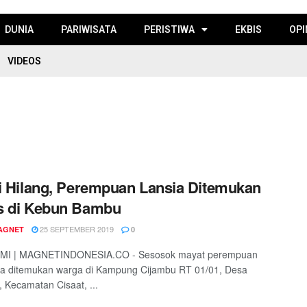
DUNIA
PARIWISATA
PERISTIWA
EKBIS
OPI
VIDEOS
i Hilang, Perempuan Lansia Ditemukan
s di Kebun Bambu
25 SEPTEMBER 2019
AGNET
0
I | MAGNETINDONESIA.CO - Sesosok mayat perempuan
sia ditemukan warga di Kampung Cijambu RT 01/01, Desa
, Kecamatan Cisaat, ...