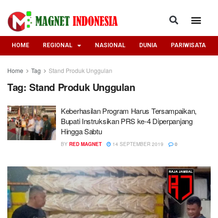
HOME
REGIONAL
NASIONAL
DUNIA
PARIWISATA
Home
Tag
Stand Produk Unggulan
Tag:
Stand Produk Unggulan
Keberhasilan Program Harus Tersampaikan,
Bupati Instruksikan PRS ke-4 Diperpanjang
Hingga Sabtu
BY
RED MAGNET
14 SEPTEMBER 2019
0