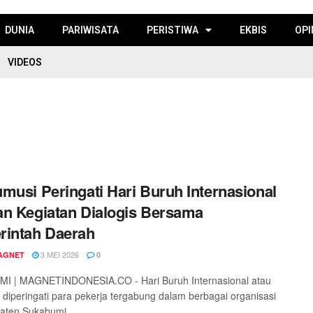
DUNIA
PARIWISATA
PERISTIWA
EKBIS
OPI
VIDEOS
musi Peringati Hari Buruh Internasional
n Kegiatan Dialogis Bersama
rintah Daerah
3 MEI 2026
AGNET
0
I | MAGNETINDONESIA.CO - Hari Buruh Internasional atau
diperingati para pekerja tergabung dalam berbagai organisasi
aten Sukabumi, ...