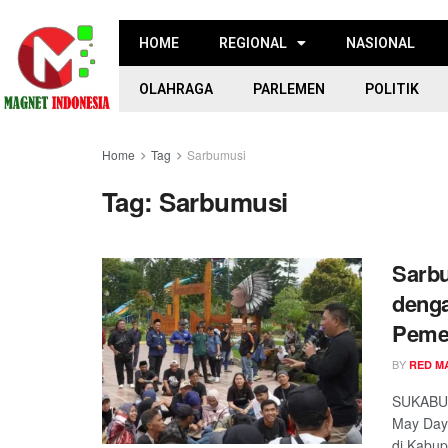
HOME
REGIONAL
NASIONAL
OLAHRAGA
PARLEMEN
POLITIK
Home
Tag
Sarbumusi
Tag:
Sarbumusi
Sarbu
denga
Peme
BY
RED M
SUKABUM
May Day 
di Kabup