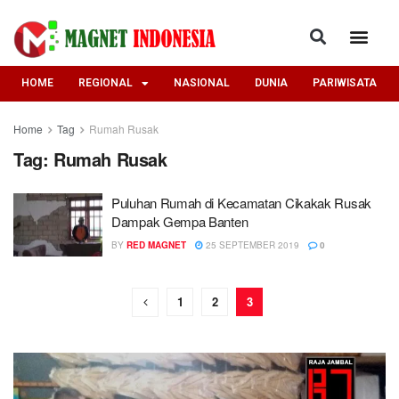
HOME
REGIONAL
NASIONAL
DUNIA
PARIWISATA
Home
Tag
Rumah Rusak
Tag:
Rumah Rusak
Puluhan Rumah di Kecamatan Cikakak Rusak
Dampak Gempa Banten
BY
RED MAGNET
25 SEPTEMBER 2019
0
1
2
3