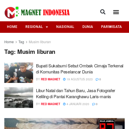
HOME
REGIONAL
NASIONAL
DUNIA
PARIWISATA
Home
Tag
Musim liburan
Tag:
Musim liburan
Bupati Sukabumi Sebut Ombak Cimaja Terkenal
di Komunitas Peselancar Dunia
BY
RED MAGNET
19 AGUSTUS 2023
0
Libur Natal dan Tahun Baru, Jasa Fotografer
Keliling di Pantai Karanghawu Laris-manis
BY
RED MAGNET
4 JANUARI 2020
0