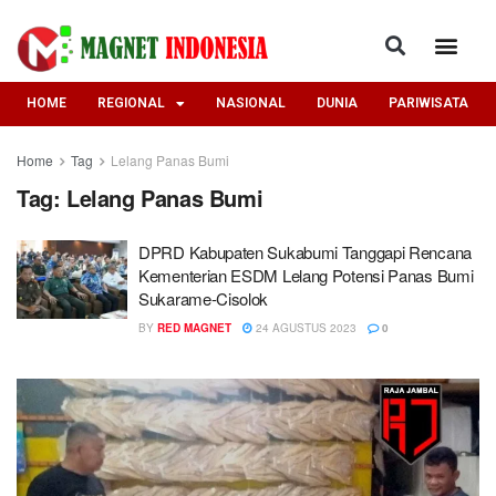
HOME
REGIONAL
NASIONAL
DUNIA
PARIWISATA
Home
Tag
Lelang Panas Bumi
Tag:
Lelang Panas Bumi
DPRD Kabupaten Sukabumi Tanggapi Rencana
Kementerian ESDM Lelang Potensi Panas Bumi
Sukarame-Cisolok
BY
RED MAGNET
24 AGUSTUS 2023
0