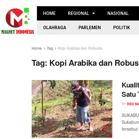
HOME
REGIONAL
NASIONAL
OLAHRAGA
PARLEMEN
POLITIK
Home
Tag
Kopi Arabika dan Robusta
Tag:
Kopi Arabika dan Robus
Kuali
Satu 
BY
RED M
SUKABUM
Sukabumi
tersebut 