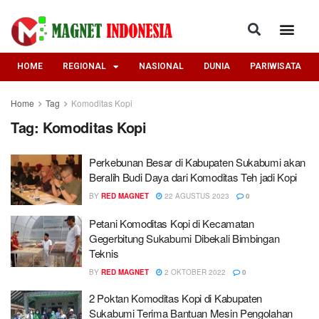
HOME
REGIONAL
NASIONAL
DUNIA
PARIWISATA
Home
Tag
Komoditas Kopi
Tag:
Komoditas Kopi
Perkebunan Besar di Kabupaten Sukabumi akan
Beralih Budi Daya dari Komoditas Teh jadi Kopi
BY
RED MAGNET
22 AGUSTUS 2023
0
Petani Komoditas Kopi di Kecamatan
Gegerbitung Sukabumi Dibekali Bimbingan
Teknis
BY
RED MAGNET
2 OKTOBER 2022
0
2 Poktan Komoditas Kopi di Kabupaten
Sukabumi Terima Bantuan Mesin Pengolahan