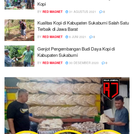
Kopi
BY
RED MAGNET
31 AGUSTUS 2021
0
Kualitas Kopi di Kabupaten Sukabumi Salah Satu
Terbaik di Jawa Barat
BY
RED MAGNET
6 JUNI 2021
0
Genjot Pengembangan Budi Daya Kopi di
Kabupaten Sukabumi
BY
RED MAGNET
30 DESEMBER 2020
0