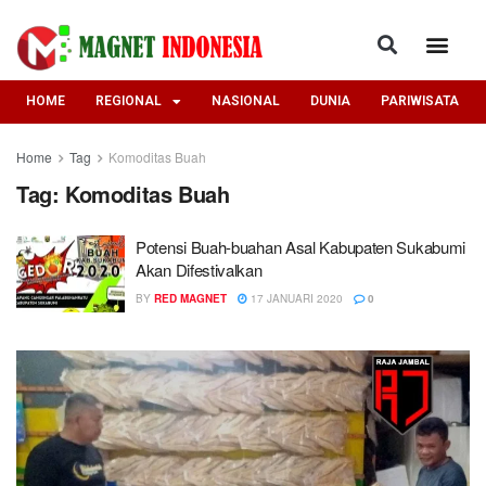
HOME
REGIONAL
NASIONAL
DUNIA
PARIWISATA
Home
Tag
Komoditas Buah
Tag:
Komoditas Buah
Potensi Buah-buahan Asal Kabupaten Sukabumi
Akan Difestivalkan
BY
RED MAGNET
17 JANUARI 2020
0