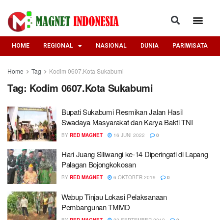
HOME
REGIONAL
NASIONAL
DUNIA
PARIWISATA
Home
Tag
Kodim 0607.Kota Sukabumi
Tag:
Kodim 0607.Kota Sukabumi
Bupati Sukabumi Resmikan Jalan Hasil
Swadaya Masyarakat dan Karya Bakti TNI
BY
RED MAGNET
16 JUNI 2022
0
Hari Juang Siliwangi ke-14 Diperingati di Lapang
Palagan Bojongkokosan
BY
RED MAGNET
6 OKTOBER 2019
0
Wabup Tinjau Lokasi Pelaksanaan
Pembangunan TMMD
BY
RED MAGNET
23 SEPTEMBER 2019
0