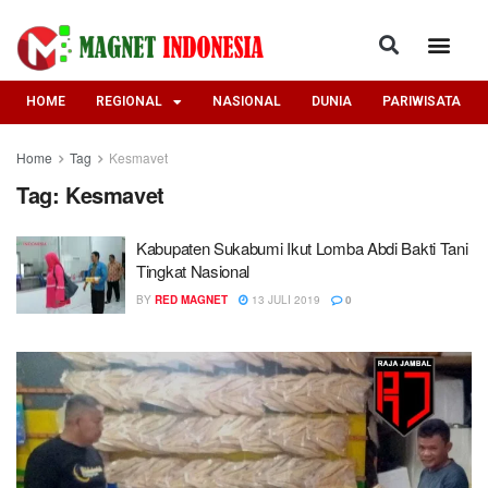
HOME
REGIONAL
NASIONAL
DUNIA
PARIWISATA
Home
Tag
Kesmavet
Tag:
Kesmavet
Kabupaten Sukabumi Ikut Lomba Abdi Bakti Tani
Tingkat Nasional
BY
RED MAGNET
13 JULI 2019
0