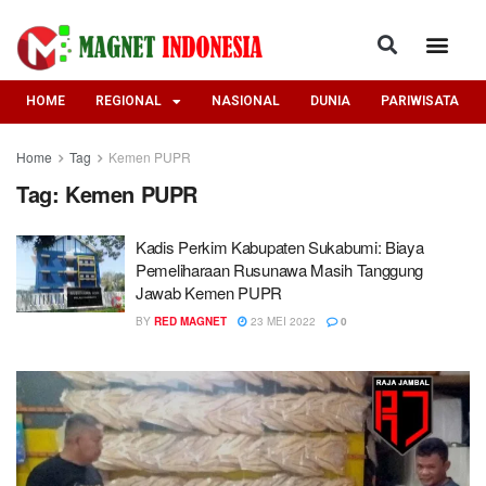
HOME
REGIONAL
NASIONAL
DUNIA
PARIWISATA
Home
Tag
Kemen PUPR
Tag:
Kemen PUPR
Kadis Perkim Kabupaten Sukabumi: Biaya
Pemeliharaan Rusunawa Masih Tanggung
Jawab Kemen PUPR
BY
RED MAGNET
23 MEI 2022
0