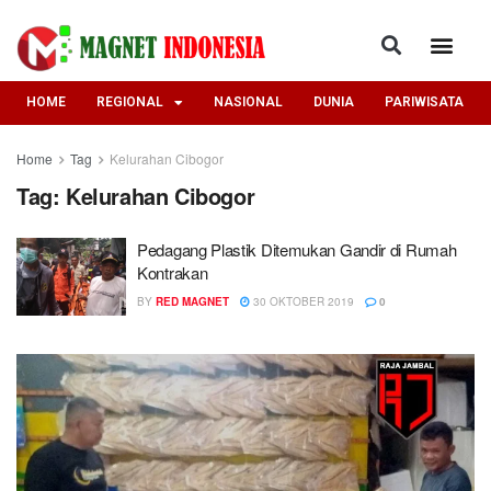
HOME
REGIONAL
NASIONAL
DUNIA
PARIWISATA
Home
Tag
Kelurahan Cibogor
Tag:
Kelurahan Cibogor
Pedagang Plastik Ditemukan Gandir di Rumah
Kontrakan
BY
RED MAGNET
30 OKTOBER 2019
0