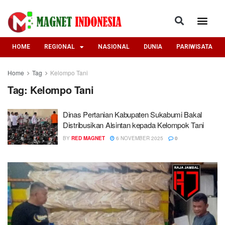
HOME
REGIONAL
NASIONAL
DUNIA
PARIWISATA
Home
Tag
Kelompo Tani
Tag:
Kelompo Tani
Dinas Pertanian Kabupaten Sukabumi Bakal
Distribusikan Alsintan kepada Kelompok Tani
BY
RED MAGNET
6 NOVEMBER 2025
0