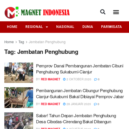
HOME
REGIONAL
NASIONAL
DUNIA
PARIWISATA
Home
Tag
Jembatan Penghubung
Tag:
Jembatan Penghubung
Pemprov Danai Pembangunan Jembatan Cibuni
Penghubung Sukabumi-Cianjur
BY
RED MAGNET
2 OKTOBER 2020
0
Pembangunan Jembatan Cibungur Penghubung
Cianjur-Sukabumi Bakal Dibiayai Pemprov Jabar
BY
RED MAGNET
28 JANUARI 2020
0
Sabar! Tahun Depan Jembatan Penghubung
Desa Cibodas-Cirendang Bakal Dibangun
BY
RED MAGNET
8 AGUSTUS 2019
0