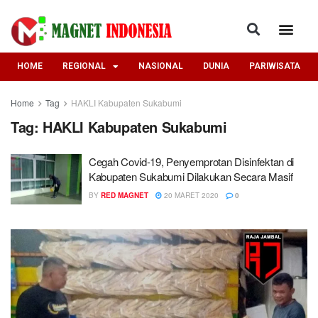
HOME
REGIONAL
NASIONAL
DUNIA
PARIWISATA
Home
Tag
HAKLI Kabupaten Sukabumi
Tag:
HAKLI Kabupaten Sukabumi
Cegah Covid-19, Penyemprotan Disinfektan di
Kabupaten Sukabumi Dilakukan Secara Masif
BY
RED MAGNET
20 MARET 2020
0