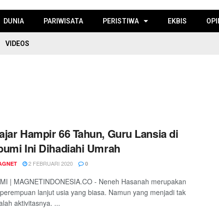
DUNIA
PARIWISATA
PERISTIWA
EKBIS
OPI
VIDEOS
jar Hampir 66 Tahun, Guru Lansia di
umi Ini Dihadiahi Umrah
2 FEBRUARI 2020
AGNET
0
I | MAGNETINDONESIA.CO - Neneh Hasanah merupakan
perempuan lanjut usia yang biasa. Namun yang menjadi tak
lah aktivitasnya. ...