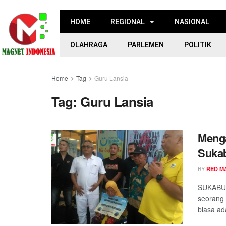
HOME
REGIONAL
NASIONAL
OLAHRAGA
PARLEMEN
POLITIK
Home
Tag
Guru Lansia
Tag:
Guru Lansia
Menga
Sukab
BY
RED M
SUKABUM
seorang 
biasa ada