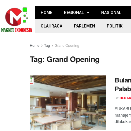
HOME
REGIONAL
NASIONAL
OLAHRAGA
PARLEMEN
POLITIK
Home
Tag
Grand Opening
Tag:
Grand Opening
Bulan
Palab
BY
RED M
SUKABUM
manajem
dilakuka