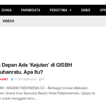
DUNIA
PARIWISATA
PERISTIWA
EKBIS
OPI
VIDEOS
 Depan Ada ‘Kejutan’ di GISBH
uhanratu. Apa Itu?
17 OKTOBER 2019
AGNET
0
I | MAGNETINDONESIA.CO - Berbagai inovasi dilakukan
en Grand Inna Samudra Beach Hotel Palabuhanratu. Upaya itu
n untuk menggaet tamu ...