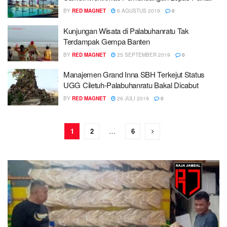
BY
RED MAGNET
6 AGUSTUS 2019
0
Kunjungan Wisata di Palabuhanratu Tak
Terdampak Gempa Banten
BY
RED MAGNET
25 SEPTEMBER 2019
0
Manajemen Grand Inna SBH Terkejut Status
UGG Ciletuh-Palabuhanratu Bakal Dicabut
BY
RED MAGNET
26 JULI 2019
0
1
2
…
6