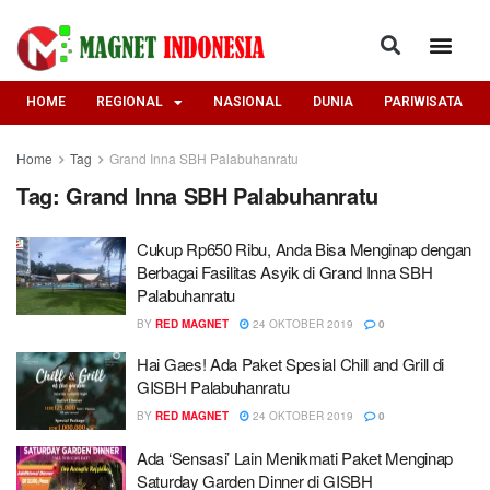
HOME
REGIONAL
NASIONAL
DUNIA
PARIWISATA
Home
Tag
Grand Inna SBH Palabuhanratu
Tag:
Grand Inna SBH Palabuhanratu
Cukup Rp650 Ribu, Anda Bisa Menginap dengan
Berbagai Fasilitas Asyik di Grand Inna SBH
Palabuhanratu
BY
RED MAGNET
24 OKTOBER 2019
0
Hai Gaes! Ada Paket Spesial Chill and Grill di
GISBH Palabuhanratu
BY
RED MAGNET
24 OKTOBER 2019
0
Ada ‘Sensasi’ Lain Menikmati Paket Menginap
Saturday Garden Dinner di GISBH