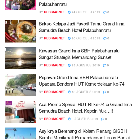
Palabuhanratu
BY
RED MAGNET
24 OKTOBER 2019
0
Bakso Kelapa Jadi Favorit Tamu Grand Inna
Samudra Beach Hotel Palabuhanratu
BY
RED MAGNET
26 OKTOBER 2019
0
Kawasan Grand Inna SBH Palabuhanratu
Sangat Strategis Memandang Sunset
BY
RED MAGNET
23 AGUSTUS 2019
0
Pegawai Grand Inna SBH Palabuhanratu
Upacara Bendera HUT Kemerdekaan ke-74
BY
RED MAGNET
18 AGUSTUS 2019
0
Ada Promo Spesial HUT RI ke-74 di Grand Inna
Samudra Beach Hotel, Kepoin Yuk…!!
BY
RED MAGNET
8 AGUSTUS 2019
0
Asyiknya Berenang di Kolam Renang GISBH
Sambil Menikmati Pemandangan Lepas Pantai