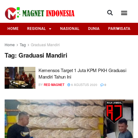
HOME
REGIONAL
NASIONAL
DUNIA
PARIWISATA
Home
Tag
Graduasi Mandiri
Tag:
Graduasi Mandiri
Kemensos Target 1 Juta KPM PKH Graduasi
Mandiri Tahun Ini
BY
RED MAGNET
6 AGUSTUS 2020
0