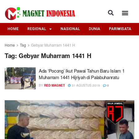
HOME
REGIONAL
NASIONAL
DUNIA
PARIWISATA
Home
Tag
Gebyar Muharram 1441 H
Tag:
Gebyar Muharram 1441 H
Ada ‘Pocong’ Ikut Pawai Tahun Baru Islam 1
Muharram 1441 Hijriyah di Palabuhanratu
BY
RED MAGNET
31 AGUSTUS 2019
0