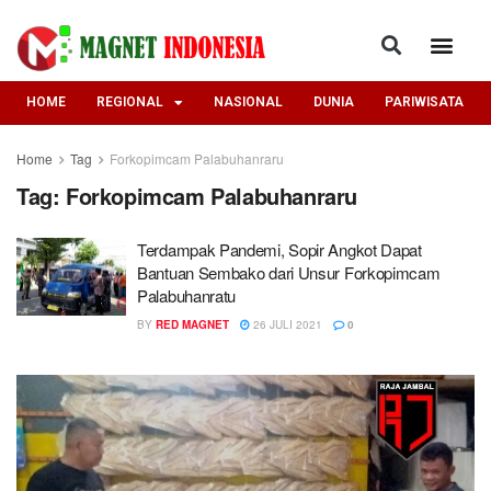
HOME
REGIONAL
NASIONAL
DUNIA
PARIWISATA
Home
Tag
Forkopimcam Palabuhanraru
Tag:
Forkopimcam Palabuhanraru
Terdampak Pandemi, Sopir Angkot Dapat
Bantuan Sembako dari Unsur Forkopimcam
Palabuhanratu
BY
RED MAGNET
26 JULI 2021
0