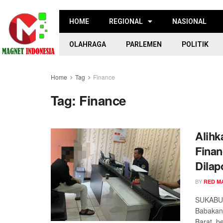
HOME
REGIONAL
NASIONAL
OLAHRAGA
PARLEMEN
POLITIK
Home
Tag
Finance
Tag:
Finance
Alihk
Finan
Dilap
BY
RED M
SUKABUM
Babakan 
Barat, be