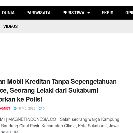
DUNIA
PARIWISATA
PERISTIWA
EKBIS
OPI
VIDEOS
an Mobil Kreditan Tanpa Sepengetahuan
ce, Seorang Lelaki dari Sukabumi
orkan ke Polisi
18 MEI 2023
AGNET
0
I | MAGNETINDONESIA.CO - Salah seorang warga Kampung
Bandung Ciaul Pasir, Kecamatan Cikole, Kota Sukabumi, Jawa
rinisial IRT ...