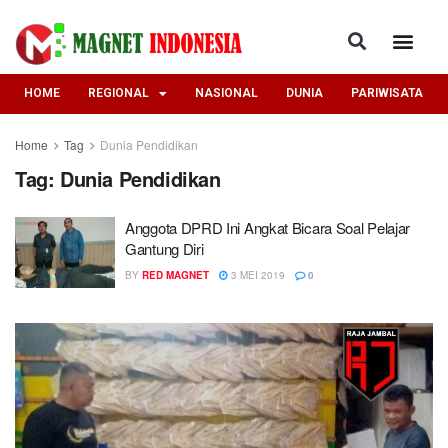
HOME
REGIONAL
NASIONAL
DUNIA
PARIWISATA
Home
Tag
Dunia Pendidikan
Tag:
Dunia Pendidikan
Anggota DPRD Ini Angkat Bicara Soal Pelajar
Gantung Diri
BY
RED MAGNET
3 MEI 2019
0