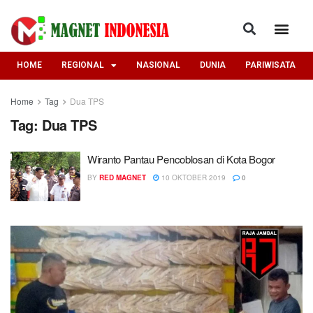
HOME
REGIONAL
NASIONAL
DUNIA
PARIWISATA
Home
Tag
Dua TPS
Tag:
Dua TPS
Wiranto Pantau Pencoblosan di Kota Bogor
BY
RED MAGNET
10 OKTOBER 2019
0