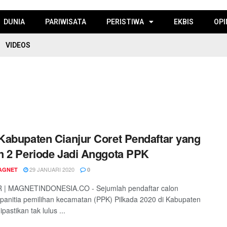
DUNIA
PARIWISATA
PERISTIWA
EKBIS
OPI
VIDEOS
abupaten Cianjur Coret Pendaftar yang
 2 Periode Jadi Anggota PPK
29 JANUARI 2020
AGNET
0
 | MAGNETINDONESIA.CO - Sejumlah pendaftar calon
panitia pemilihan kecamatan (PPK) Pilkada 2020 di Kabupaten
ipastikan tak lulus ...