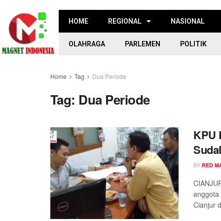
HOME
REGIONAL
NASIONAL
OLAHRAGA
PARLEMEN
POLITIK
Home
Tag
Dua Periode
Tag:
Dua Periode
KPU K
Sudah
BY
RED M
CIANJUR
anggota 
Cianjur d