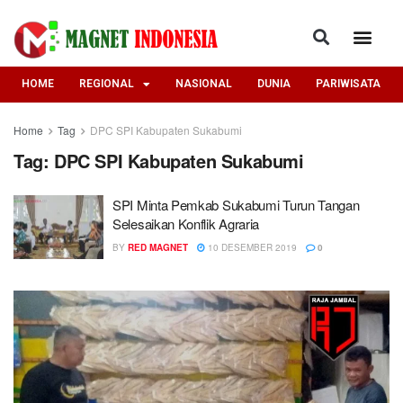
HOME
REGIONAL
NASIONAL
DUNIA
PARIWISATA
Home
Tag
DPC SPI Kabupaten Sukabumi
Tag:
DPC SPI Kabupaten Sukabumi
SPI Minta Pemkab Sukabumi Turun Tangan
Selesaikan Konflik Agraria
BY
RED MAGNET
10 DESEMBER 2019
0