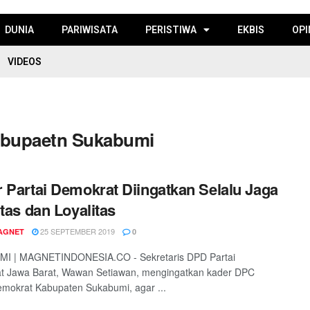
DUNIA
PARIWISATA
PERISTIWA
EKBIS
OPI
VIDEOS
abupaetn Sukabumi
 Partai Demokrat Diingatkan Selalu Jaga
itas dan Loyalitas
25 SEPTEMBER 2019
AGNET
0
I | MAGNETINDONESIA.CO - Sekretaris DPD Partai
t Jawa Barat, Wawan Setiawan, mengingatkan kader DPC
emokrat Kabupaten Sukabumi, agar ...