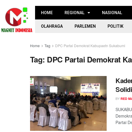
HOME
REGIONAL
NASIONAL
OLAHRAGA
PARLEMEN
POLITIK
Home
Tag
DPC Partai Demokrat Kabupaetn Sukabumi
Tag:
DPC Partai Demokrat K
Kader
Solid
BY
RED M
SUKABUM
Demokra
Partai D